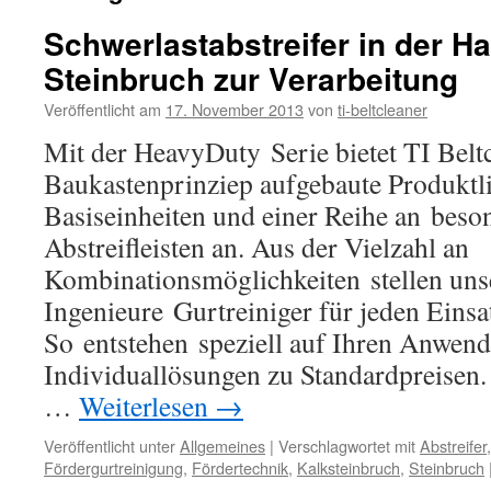
Schwerlastabstreifer in der H
Steinbruch zur Verarbeitung
Veröffentlicht am
17. November 2013
von
ti-beltcleaner
Mit der HeavyDuty Serie bietet TI Belt
Baukastenprinziep aufgebaute Produktl
Basiseinheiten und einer Reihe an beson
Abstreifleisten an. Aus der Vielzahl an
Kombinationsmöglichkeiten stellen uns
Ingenieure Gurtreiniger für jeden Eins
So entstehen speziell auf Ihren Anwend
Individuallösungen zu Standardpreisen
…
Weiterlesen
→
Veröffentlicht unter
Allgemeines
|
Verschlagwortet mit
Abstreifer
Fördergurtreinigung
,
Fördertechnik
,
Kalksteinbruch
,
Steinbruch