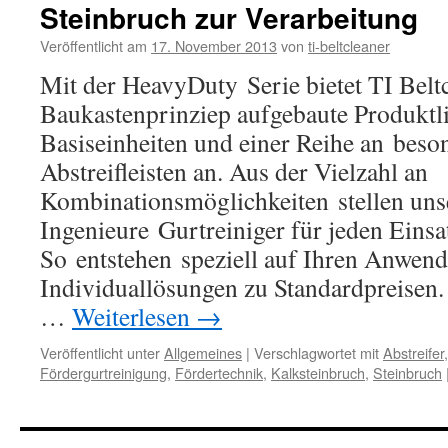
Steinbruch zur Verarbeitung
die
Aufbereitungstechnik
Veröffentlicht am
17. November 2013
von
ti-beltcleaner
Mit der HeavyDuty Serie bietet TI Belt
Baukastenprinziep aufgebaute Produktl
Basiseinheiten und einer Reihe an beson
Abstreifleisten an. Aus der Vielzahl an
Kombinationsmöglichkeiten stellen uns
Ingenieure Gurtreiniger für jeden Eins
So entstehen speziell auf Ihren Anwend
Individuallösungen zu Standardpreisen
…
Weiterlesen
→
Veröffentlicht unter
Allgemeines
|
Verschlagwortet mit
Abstreifer
Fördergurtreinigung
,
Fördertechnik
,
Kalksteinbruch
,
Steinbruch