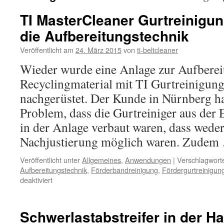
TI MasterCleaner Gurtreinigu
die Aufbereitungstechnik
Veröffentlicht am
24. März 2015
von
ti-beltcleaner
Wieder wurde eine Anlage zur Aufberei
Recyclingmaterial mit TI Gurtreinigun
nachgerüstet. Der Kunde in Nürnberg ha
Problem, dass die Gurtreiniger aus der 
in der Anlage verbaut waren, dass wed
Nachjustierung möglich waren. Zude
Veröffentlicht unter
Allgemeines
,
Anwendungen
|
Verschlagworte
Aufbereitungstechnik
,
Förderbandreinigung
,
Fördergurtreinigun
für
deaktiviert
TI
MasterCleaner
Gurtreinigungssysteme
Schwerlastabstreifer in der H
für