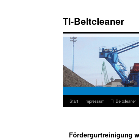
Zum
Inhalt
TI-Beltcleaner
springen
Start
Impressum
TI Beltcleaner
Fördergurtreinigung w