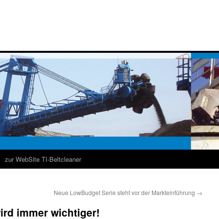
zur WebSite TI-Beltcleaner
Neue LowBudget Serie steht vor der Markteinführung
→
ird immer wichtiger!